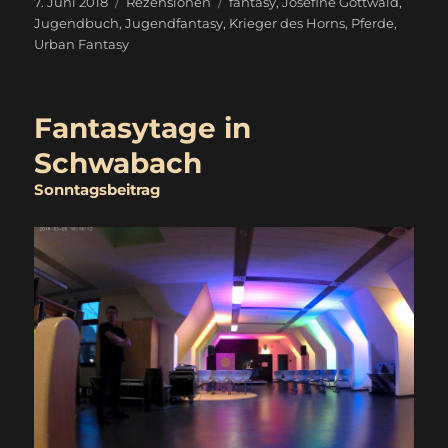
Veröffentlicht
Kategorien
Schlagwörter
7. Juni 2018
Rezensionen
fantasy
,
Josefine Gottwald
,
am
Jugendbuch
,
Jugendfantasy
,
Krieger des Horns
,
Pferde
,
Urban Fantasy
Fantasytage in
Schwabach
Sonntagsbeitrag