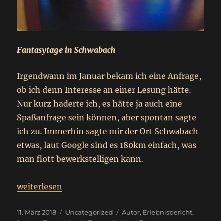
Fantasytage in Schwabach
Irgendwann im Januar bekam ich eine Anfrage,
ob ich denn Interesse an einer Lesung hätte.
Nur kurz haderte ich, es hätte ja auch eine
Spaßanfrage sein können, aber spontan sagte
ich zu. Immerhin sagte mir der Ort Schwabach
etwas, laut Google sind es 180km einfach, was
man flott bewerkstelligen kann.
„
Fantasytage in Schwabach
weiterlesen
Sonntagsbeitrag
“
Veröffentlicht
Kategorien
Schlagwörter
11. März 2018
Uncategorized
Autor
,
Erlebnisbericht
,