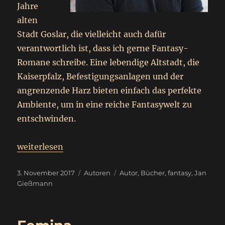
Jahre
alten
Stadt Goslar, die vielleicht auch dafür
verantwortlich ist, dass ich gerne Fantasy-
Romane schreibe. Eine lebendige Altstadt, die
Kaiserpfalz, Befestigungsanlagen und der
angrenzende Harz bieten einfach das perfekte
Ambiente, um in eine reiche Fantasywelt zu
entschwinden.
„
Jan Gießmann
weiterlesen
Autorensteckbrief
“
Veröffentlicht
Kategorien
Schlagwörter
3. November 2017
Autoren
Autor
,
Bücher
,
fantasy
,
Jan
am
Gießmann