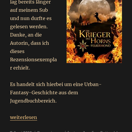
lag bereits länger
auf meinem Sub
und nun durfte es
gelesen werden.
Danke, an die
Autorin, dass ich
dieses
Rezensionsexempla
r erhielt.
Es handelt sich hierbei um eine Urban-
Fantasy-Geschichte aus dem
Jugendbuchbereich.
„
Die Krieger des Horns
weiterlesen
Rezension – WERBUNG
“