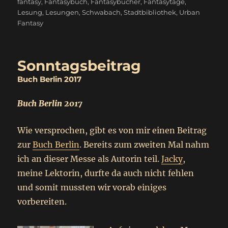
am
fantasy
,
Fantasybuch
,
Fantasybücher
,
Fantasytage
,
Lesung
,
Lesungen
,
Schwabach
,
Stadtbibliothek
,
Urban
Fantasy
Sonntagsbeitrag
Buch Berlin 2017
Buch Berlin 2017
Wie versprochen, gibt es von mir einen Beitrag
zur
Buch Berlin
. Bereits zum zweiten Mal nahm
ich an dieser Messe als Autorin teil.
Jacky
,
meine Lektorin, durfte da auch nicht fehlen
und somit mussten wir vorab einiges
vorbereiten.