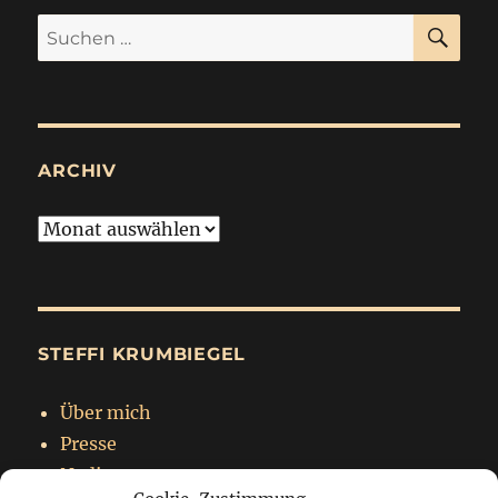
SU
Suchen
nach:
ARCHIV
Archiv
STEFFI KRUMBIEGEL
Über mich
Presse
Nadja