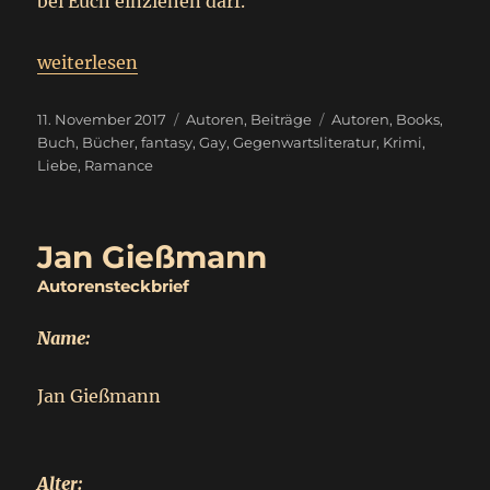
bei Euch einziehen darf.
„
Sonntagsbeitrag
weiterlesen
Autorenprojekte
“
Veröffentlicht
Kategorien
Schlagwörter
11. November 2017
Autoren
,
Beiträge
Autoren
,
Books
,
am
Buch
,
Bücher
,
fantasy
,
Gay
,
Gegenwartsliteratur
,
Krimi
,
Liebe
,
Ramance
Jan Gießmann
Autorensteckbrief
Name:
Jan Gießmann
Alter: