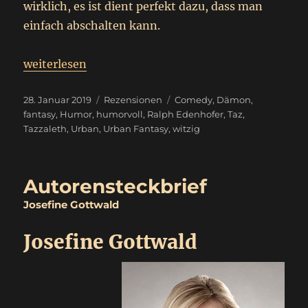
wirklich, es ist dient perfekt dazu, dass man
einfach abschalten kann.
„
Tazzaleth
weiterlesen
Rezension – Werbung
“
Veröffentlicht
Kategorien
Schlagwörter
28. Januar 2019
Rezensionen
Comedy
,
Dämon
,
am
fantasy
,
Humor
,
humorvoll
,
Ralph Edenhofer
,
Taz
,
Tazzaleth
,
Urban
,
Urban Fantasy
,
witzig
Autorensteckbrief
Josefine Gottwald
Josefine Gottwald