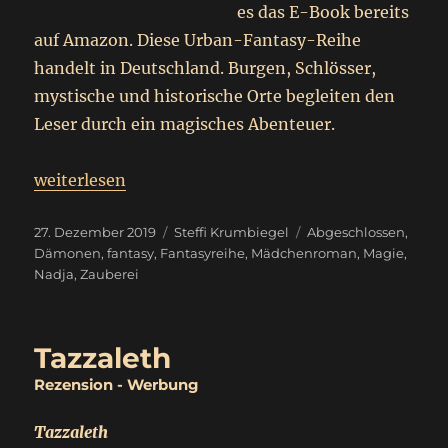
es das E-Book bereits
auf Amazon. Diese Urban-Fantasy-Reihe
handelt in Deutschland. Burgen, Schlösser,
mystische und historische Orte begleiten den
Leser durch ein magisches Abenteuer.
„
Nadja
weiterlesen
Erben der verlorenen Welt
“
Veröffentlicht
Kategorien
Schlagwörter
27. Dezember 2019
Steffi Krumbiegel
Abgeschlossen
,
am
Dämonen
,
fantasy
,
Fantasyreihe
,
Mädchenroman
,
Magie
,
Nadja
,
Zauberei
Tazzaleth
Rezension - Werbung
Tazzaleth