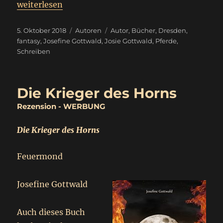
„
Autorensteckbrief
weiterlesen
Josefine Gottwald
“
Veröffentlicht
Kategorien
Schlagwörter
5. Oktober 2018
Autoren
Autor
,
Bücher
,
Dresden
,
am
fantasy
,
Josefine Gottwald
,
Josie Gottwald
,
Pferde
,
Schreiben
Die Krieger des Horns
Rezension - WERBUNG
Die Krieger des Horns
Feuermond
Josefine Gottwald
Auch dieses Buch