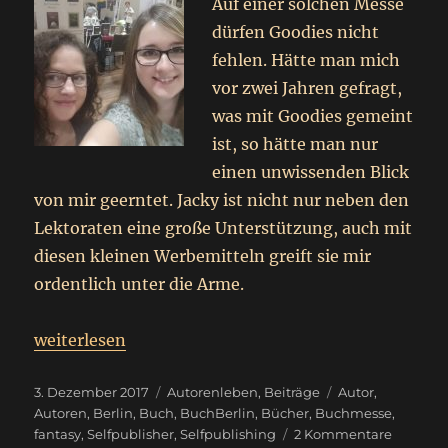
Auf einer solchen Messe
dürfen Goodies nicht
fehlen. Hätte man mich
vor zwei Jahren gefragt,
was mit Goodies gemeint
ist, so hätte man nur
einen unwissenden Blick
von mir geerntet. Jacky ist nicht nur neben den
Lektoraten eine große Unterstützung, auch mit
diesen kleinen Werbemitteln greift sie mir
ordentlich unter die Arme.
„
Sonntagsbeitrag
weiterlesen
Buch Berlin 2017
“
Veröffentlicht
Kategorien
Schlagwörter
3. Dezember 2017
Autorenleben
,
Beiträge
Autor
,
am
Autoren
,
Berlin
,
Buch
,
BuchBerlin
,
Bücher
,
Buchmesse
,
zu
fantasy
,
Selfpublisher
,
Selfpublishing
2 Kommentare