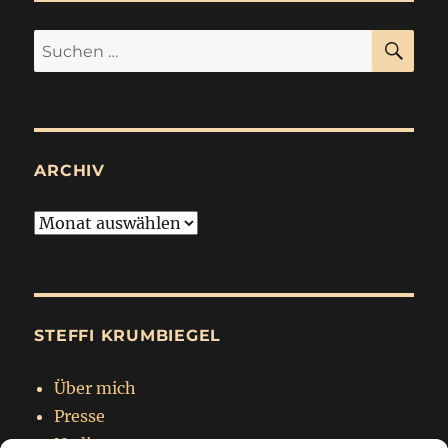
SU
Suchen
nach:
ARCHIV
Archiv
STEFFI KRUMBIEGEL
Über mich
Presse
Nadja