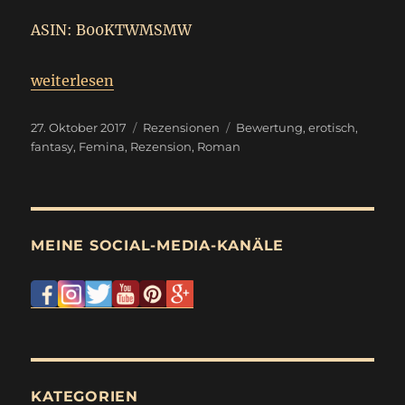
ASIN: B00KTWMSMW
„
Femina
weiterlesen
Rezension
“
Veröffentlicht
Kategorien
Schlagwörter
27. Oktober 2017
Rezensionen
Bewertung
,
erotisch
,
am
fantasy
,
Femina
,
Rezension
,
Roman
MEINE SOCIAL-MEDIA-KANÄLE
KATEGORIEN