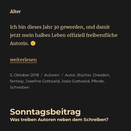
Alter
Ich bin dieses Jahr 30 geworden, und damit
jetzt mein halbes Leben offiziell freiberufliche
Autorin.
„
Autorensteckbrief
weiterlesen
Josefine Gottwald
“
Veröffentlicht
Kategorien
Schlagwörter
5. Oktober 2018
Autoren
Autor
,
Bücher
,
Dresden
,
am
fantasy
,
Josefine Gottwald
,
Josie Gottwald
,
Pferde
,
Schreiben
Sonntagsbeitrag
Was treiben Autoren neben dem Schreiben?