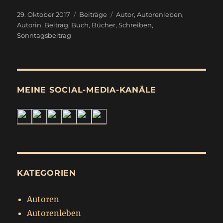
“
Veröffentlicht
Kategorien
Schlagwörter
29. Oktober 2017
Beiträge
Autor
,
Autorenleben
,
am
Autorin
,
Beitrag
,
Buch
,
Bücher
,
Schreiben
,
Sonntagsbeitrag
MEINE SOCIAL-MEDIA-KANÄLE
KATEGORIEN
Autoren
Autorenleben