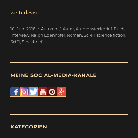
„
Autorenvorstellung
weiterlesen
Ralph Edenhofer
“
Veröffentlicht
Kategorien
Schlagwörter
10. Juni 2018
Autoren
Autor
,
Autorensteckbrief
,
Buch
,
am
Interview
,
Ralph Edenhofer
,
Roman
,
Sci-Fi
,
science fiction
,
SciFi
,
Steckbrief
MEINE SOCIAL-MEDIA-KANÄLE
KATEGORIEN