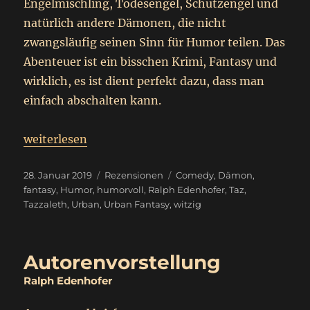
Engelmischling, Todesengel, Schutzengel und
natürlich andere Dämonen, die nicht
zwangsläufig seinen Sinn für Humor teilen. Das
Abenteuer ist ein bisschen Krimi, Fantasy und
wirklich, es ist dient perfekt dazu, dass man
einfach abschalten kann.
„
Tazzaleth
weiterlesen
Rezension – Werbung
“
Veröffentlicht
Kategorien
Schlagwörter
28. Januar 2019
Rezensionen
Comedy
,
Dämon
,
am
fantasy
,
Humor
,
humorvoll
,
Ralph Edenhofer
,
Taz
,
Tazzaleth
,
Urban
,
Urban Fantasy
,
witzig
Autorenvorstellung
Ralph Edenhofer