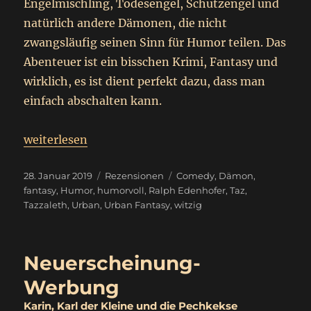
Engelmischling, Todesengel, Schutzengel und
natürlich andere Dämonen, die nicht
zwangsläufig seinen Sinn für Humor teilen. Das
Abenteuer ist ein bisschen Krimi, Fantasy und
wirklich, es ist dient perfekt dazu, dass man
einfach abschalten kann.
„
Tazzaleth
weiterlesen
Rezension – Werbung
“
Veröffentlicht
Kategorien
Schlagwörter
28. Januar 2019
Rezensionen
Comedy
,
Dämon
,
am
fantasy
,
Humor
,
humorvoll
,
Ralph Edenhofer
,
Taz
,
Tazzaleth
,
Urban
,
Urban Fantasy
,
witzig
Neuerscheinung-
Werbung
Karin, Karl der Kleine und die Pechkekse