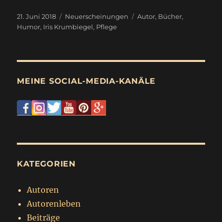
Karin, Karl der Kleine und die Pechkekse
“
Veröffentlicht
Kategorien
Schlagwörter
21. Juni 2018
Neuerscheinungen
Autor
,
Bücher
,
am
Humor
,
Iris Krumbiegel
,
Pflege
MEINE SOCIAL-MEDIA-KANÄLE
KATEGORIEN
Autoren
Autorenleben
Beiträge