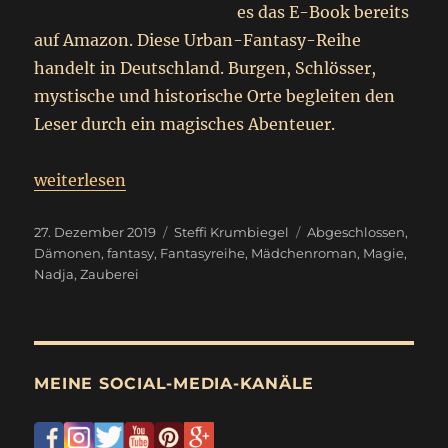
es das E-Book bereits
auf Amazon. Diese Urban-Fantasy-Reihe
handelt in Deutschland. Burgen, Schlösser,
mystische und historische Orte begleiten den
Leser durch ein magisches Abenteuer.
„
Nadja
weiterlesen
Erben der verlorenen Welt
“
Veröffentlicht
Kategorien
Schlagwörter
27. Dezember 2019
Steffi Krumbiegel
Abgeschlossen
,
am
Dämonen
,
fantasy
,
Fantasyreihe
,
Mädchenroman
,
Magie
,
Nadja
,
Zauberei
MEINE SOCIAL-MEDIA-KANÄLE