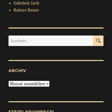
Gabriele Jack
Rainer Bauer
SU
Suchen
nach:
ARCHIV
Archiv
STEFFI KRUMBIEGEL