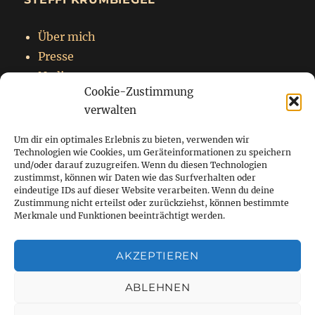
Über mich
Presse
Nadja
Cookie-Zustimmung
Impressum
verwalten
Datenschutzerklärung
Um dir ein optimales Erlebnis zu bieten, verwenden wir
Technologien wie Cookies, um Geräteinformationen zu speichern
und/oder darauf zuzugreifen. Wenn du diesen Technologien
zustimmst, können wir Daten wie das Surfverhalten oder
Startseite
eindeutige IDs auf dieser Website verarbeiten. Wenn du deine
Zustimmung nicht erteilst oder zurückziehst, können bestimmte
Blog
Merkmale und Funktionen beeinträchtigt werden.
Über mich
AKZEPTIEREN
Kontakt
ABLEHNEN