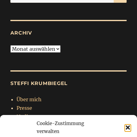
nach:
ARCHIV
Archiv
STEFFI KRUMBIEGEL
Über mich
Presse
Nadja
Cookie-Zustimmung
Impressum
verwalten
Datenschutzerklärung