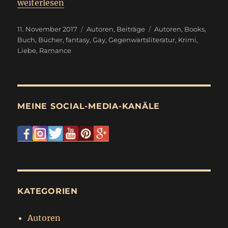
„
Sonntagsbeitrag
weiterlesen
Autorenprojekte
“
Veröffentlicht
Kategorien
Schlagwörter
11. November 2017
Autoren
,
Beiträge
Autoren
,
Books
,
am
Buch
,
Bücher
,
fantasy
,
Gay
,
Gegenwartsliteratur
,
Krimi
,
Liebe
,
Ramance
MEINE SOCIAL-MEDIA-KANÄLE
KATEGORIEN
Autoren