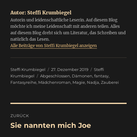
Autor:
Steffi Krumbiegel
Autorin und leidenschaftliche Leserin. Auf diesem Blog
möchte ich meine Leidenschaft mit anderen teilen. Alles
auf diesem Blog dreht sich um Literatur, das Schreiben und
natürlich das Lesen.
Alle Beiträge von Steffi Krumbiegel anzeigen
Autor
Veröffentlicht
Kategorien
Steffi Krumbiegel
27. Dezember 2019
Steffi
Schlagwörter
am
Krumbiegel
Abgeschlossen
,
Dämonen
,
fantasy
,
Fantasyreihe
,
Mädchenroman
,
Magie
,
Nadja
,
Zauberei
Beitragsnavigation
ZURÜCK
Sie nannten mich Joe
Vorheriger
Beitrag: