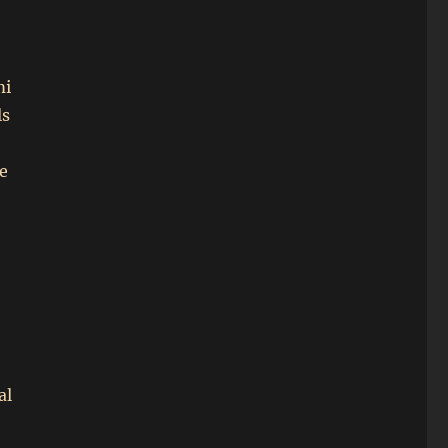
mi
ls
e
al