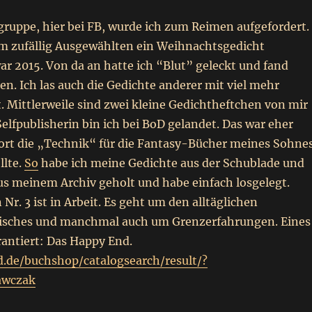
gruppe, hier bei FB, wurde ich zum Reimen aufgefordert.
nem zufällig Ausgewählten ein Weihnachtsgedicht
ar 2015. Von da an hatte ich “Blut” geleckt und fand
n. Ich las auch die Gedichte anderer mit viel mehr
 Mittlerweile sind zwei kleine Gedichtheftchen von mir
Selfpublisherin bin ich bei BoD gelandet. Das war eher
 dort die „Technik“ für die Fantasy-Bücher meines Sohne
llte.
So
habe ich meine Gedichte aus der Schublade und
us meinem Archiv geholt und habe einfach losgelegt.
Nr. 3 ist in Arbeit. Es geht um den alltäglichen
sches und manchmal auch um Grenzerfahrungen. Eines
arantiert: Das Happy End.
.de/buchshop/catalogsearch/result/?
awczak