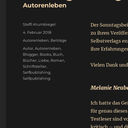
Autorenleben
Autor
Steffi Krumbiegel
Der Sonntagsbeit
Veröffentlicht
4. Februar 2018
zu ihren Veröff
am
Kategorien
Autorenleben
,
Beiträge
Selbstverlags en
Schlagwörter
Autor
,
Autorenleben
,
ihre Erfahrunge
Blogger
,
Books
,
Buch
,
Bücher
,
Liebe
,
Roman
,
Vielen Dank und
Schriftsteller
,
Selfbublishing
,
Selfpublishing
Melanie Neube
Ich hatte das Gef
für genau dieses
Testleser sind 
kritisch – und d