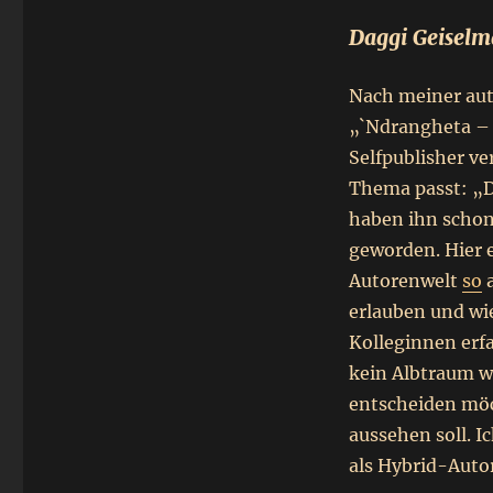
Daggi Geisel
Nach meiner aut
„`Ndrangheta – F
Selfpublisher ve
Thema passt: „De
haben ihn scho
geworden. Hier e
Autorenwelt
so
a
erlauben und wie
Kolleginnen erf
kein Albtraum wi
entscheiden möc
aussehen soll. 
als Hybrid-Autor