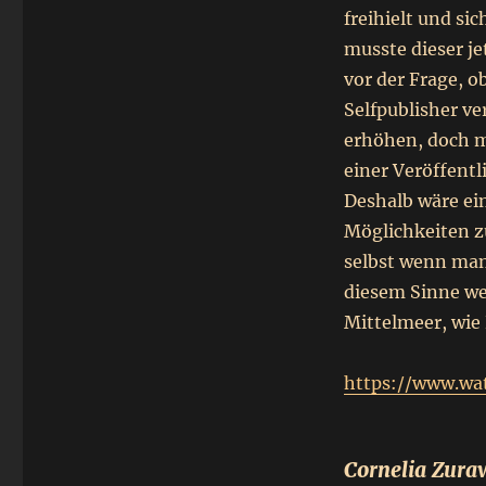
freihielt und si
musste dieser je
vor der Frage, o
Selfpublisher ve
erhöhen, doch m
einer Veröffent
Deshalb wäre ei
Möglichkeiten zu
selbst wenn man
diesem Sinne wer
Mittelmeer, wie 
https://www.wa
Cornelia Zura