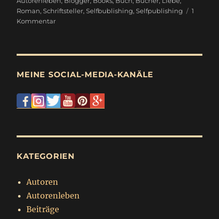
am
Autorenleben
,
Blogger
,
Books
,
Buch
,
Bücher
,
Liebe
,
Roman
,
Schriftsteller
,
Selfbublishing
,
Selfpublishing
1
zu
Kommentar
Sonntagsbeitrag
Autorenleben
MEINE SOCIAL-MEDIA-KANÄLE
KATEGORIEN
Autoren
Autorenleben
Beiträge