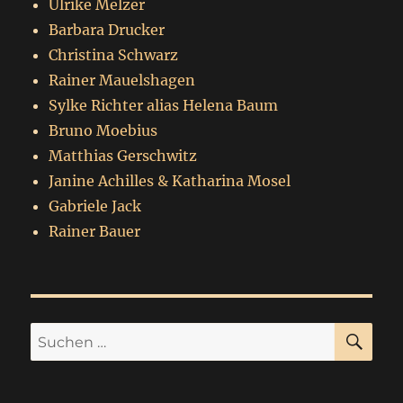
Ulrike Melzer
Barbara Drucker
Christina Schwarz
Rainer Mauelshagen
Sylke Richter alias Helena Baum
Bruno Moebius
Matthias Gerschwitz
Janine Achilles & Katharina Mosel
Gabriele Jack
Rainer Bauer
SU
Suchen
nach: