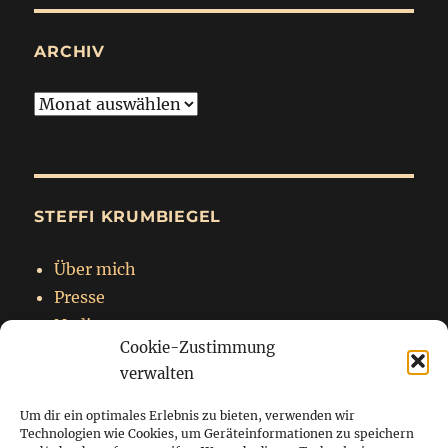
ARCHIV
Archiv
STEFFI KRUMBIEGEL
Über mich
Presse
Nadja
Cookie-Zustimmung
Impressum
verwalten
Datenschutzerklärung
Um dir ein optimales Erlebnis zu bieten, verwenden wir
Technologien wie Cookies, um Geräteinformationen zu speichern