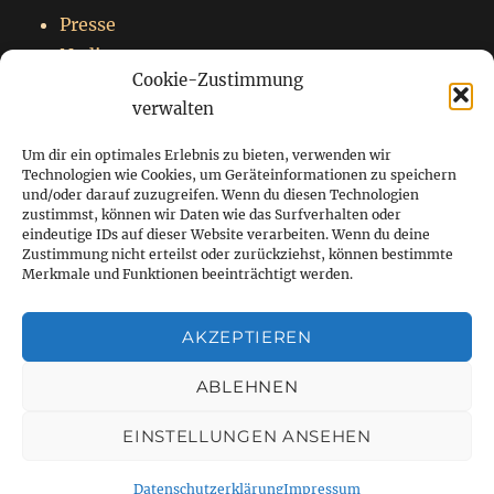
Presse
Nadja
Cookie-Zustimmung
Impressum
verwalten
Datenschutzerklärung
Um dir ein optimales Erlebnis zu bieten, verwenden wir
Technologien wie Cookies, um Geräteinformationen zu speichern
und/oder darauf zuzugreifen. Wenn du diesen Technologien
zustimmst, können wir Daten wie das Surfverhalten oder
Startseite
eindeutige IDs auf dieser Website verarbeiten. Wenn du deine
Zustimmung nicht erteilst oder zurückziehst, können bestimmte
Blog
Merkmale und Funktionen beeinträchtigt werden.
Über mich
AKZEPTIEREN
Kontakt
ABLEHNEN
EINSTELLUNGEN ANSEHEN
www.götterkinder.de
Datenschutzerklärung
Stolz
präsentiert von WordPress
Datenschutzerklärung
Impressum