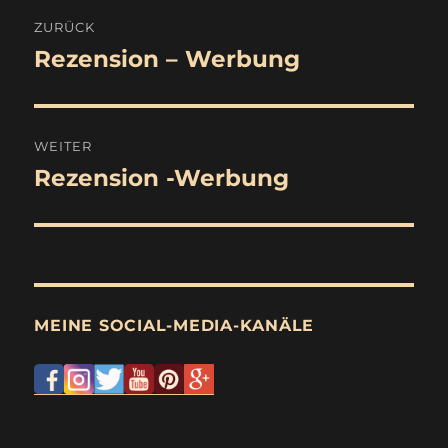
Beitragsnavigation
ZURÜCK
Rezension – Werbung
Vorheriger
Beitrag:
WEITER
Rezension -Werbung
Nächster
Beitrag:
MEINE SOCIAL-MEDIA-KANÄLE