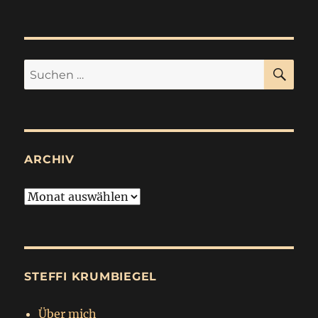
SU
Suchen
nach:
ARCHIV
Archiv
STEFFI KRUMBIEGEL
Über mich