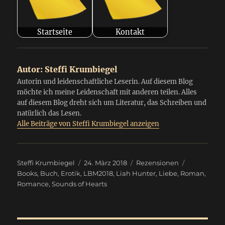
Startseite
Kontakt
Autor:
Steffi Krumbiegel
Autorin und leidenschaftliche Leserin. Auf diesem Blog
möchte ich meine Leidenschaft mit anderen teilen. Alles
auf diesem Blog dreht sich um Literatur, das Schreiben und
natürlich das Lesen.
Alle Beiträge von Steffi Krumbiegel anzeigen
Autor
Veröffentlicht
Kategorien
Schlagwört
Steffi Krumbiegel
24. März 2018
Rezensionen
am
Books
,
Buch
,
Erotik
,
LBM2018
,
Liah Hunter
,
Liebe
,
Roman
,
Romance
,
Sounds of Hearts