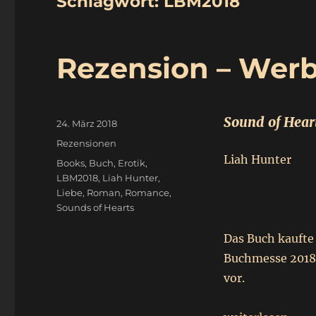
Schlagwort:
LBM2018
Rezension – Wer
Sound of Hear
Veröffentlicht
24. März 2018
am
Kategorien
Rezensionen
Liah Hunter
Schlagwörter
Books
,
Buch
,
Erotik
,
LBM2018
,
Liah Hunter
,
Liebe
,
Roman
,
Romance
,
Sounds of Hearts
Das Buch kaufte 
Buchmesse 2018
vor.