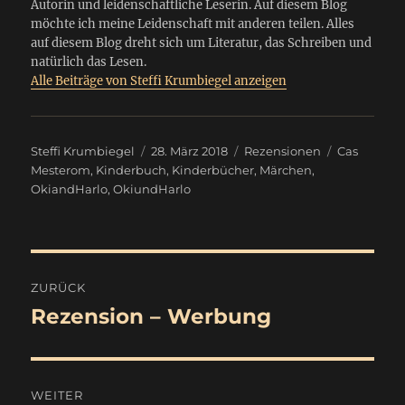
Autorin und leidenschaftliche Leserin. Auf diesem Blog
möchte ich meine Leidenschaft mit anderen teilen. Alles
auf diesem Blog dreht sich um Literatur, das Schreiben und
natürlich das Lesen.
Alle Beiträge von Steffi Krumbiegel anzeigen
Autor
Veröffentlicht
Kategorien
Schlagwört
Steffi Krumbiegel
28. März 2018
Rezensionen
Cas
am
Mesterom
,
Kinderbuch
,
Kinderbücher
,
Märchen
,
OkiandHarlo
,
OkiundHarlo
Beitragsnavigation
ZURÜCK
Rezension – Werbung
Vorheriger
Beitrag:
WEITER