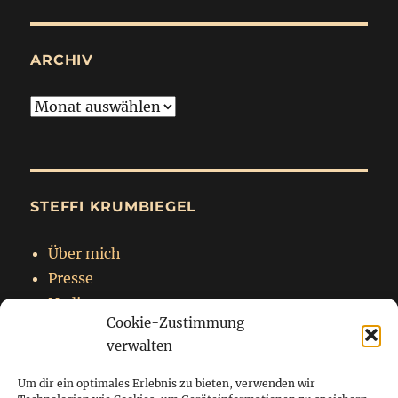
ARCHIV
Archiv
STEFFI KRUMBIEGEL
Über mich
Presse
Nadja
Cookie-Zustimmung
Impressum
verwalten
Datenschutzerklärung
Um dir ein optimales Erlebnis zu bieten, verwenden wir