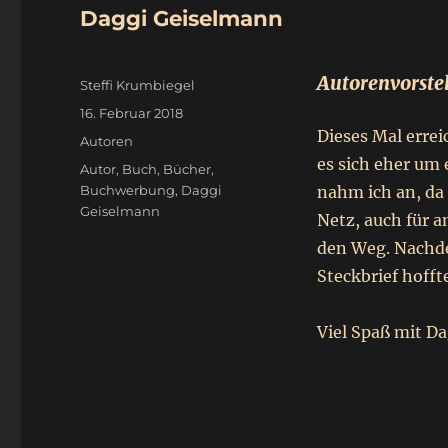
Daggi Geiselmann
Autorenvorste
Autor
Steffi Krumbiegel
Veröffentlicht
16. Februar 2018
am
Dieses Mal erre
Kategorien
Autoren
es sich eher um 
Schlagwörter
Autor
,
Buch
,
Bücher
,
Buchwerbung
,
Daggi
nahm ich an, da 
Geiselmann
Netz, auch für a
den Weg. Nachdem
Steckbrief hofft
Viel Spaß mit D