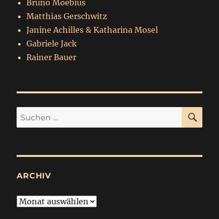
Bruno Moebius
Matthias Gerschwitz
Janine Achilles & Katharina Mosel
Gabriele Jack
Rainer Bauer
SU
Suchen
nach:
ARCHIV
Archiv