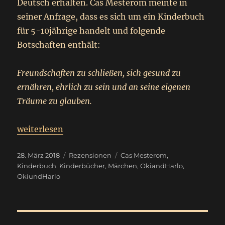
Deutsch erhalten. Cas Mesterom meinte in
seiner Anfrage, dass es sich um ein Kinderbuch
für 5-10jährige handelt und folgende
Botschaften enthält:
Freundschaften zu schließen, sich gesund zu
ernähren, ehrlich zu sein und an seine eigenen
Träume zu glauben.
„
Rezension -Werbung
weiterlesen
Oki und Harlo, eine märchenhafte Freundschaft
“
Veröffentlicht
Kategorien
Schlagwörter
28. März 2018
Rezensionen
Cas Mesterom
,
am
Kinderbuch
,
Kinderbücher
,
Märchen
,
OkiandHarlo
,
OkiundHarlo