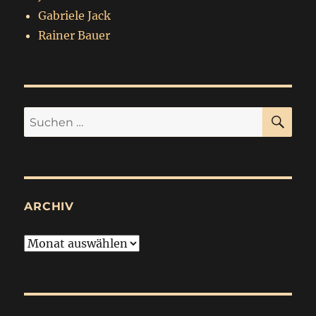
Gabriele Jack
Rainer Bauer
SU
Suchen
nach:
ARCHIV
Archiv