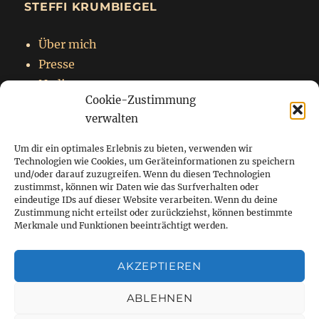
STEFFI KRUMBIEGEL
Über mich
Presse
Nadja
Cookie-Zustimmung
Impressum
verwalten
Datenschutzerklärung
Um dir ein optimales Erlebnis zu bieten, verwenden wir
Technologien wie Cookies, um Geräteinformationen zu speichern
und/oder darauf zuzugreifen. Wenn du diesen Technologien
zustimmst, können wir Daten wie das Surfverhalten oder
Startseite
eindeutige IDs auf dieser Website verarbeiten. Wenn du deine
Zustimmung nicht erteilst oder zurückziehst, können bestimmte
Blog
Merkmale und Funktionen beeinträchtigt werden.
Über mich
AKZEPTIEREN
Kontakt
ABLEHNEN