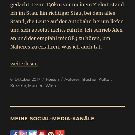
gedacht. Denn 130km vor meinem Zielort stand
ich im Stau. Ein richtiger Stau, bei dem alles
Stand, die Leute auf der Autobahn herum liefen
und sich absolut nichts rührte. Ich schrieb Alex
an und der empfahl mir OE3 zu hören, um
Näheres zu erfahren. Was ich auch tat.
„Kurztrip nach Wien“
weiterlesen
Veröffentlicht
Kategorien
Schlagwörter
6. Oktober 2017
Reisen
Autoren
,
Bücher
,
Kultur
,
am
Kurztrip
,
Museen
,
Wien
MEINE SOCIAL-MEDIA-KANÄLE