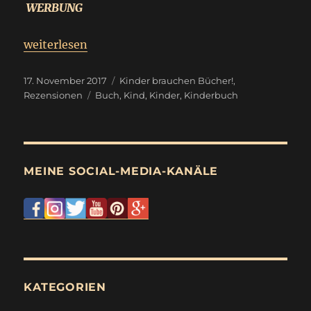
WERBUNG
„
Rezension
weiterlesen
Das komische Fliegkamel namens Max
“
Veröffentlicht
Kategorien
17. November 2017
Kinder brauchen Bücher!
,
am
Schlagwörter
Rezensionen
Buch
,
Kind
,
Kinder
,
Kinderbuch
MEINE SOCIAL-MEDIA-KANÄLE
KATEGORIEN