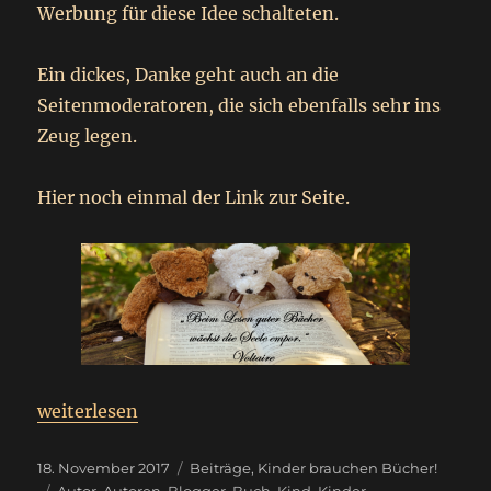
Werbung für diese Idee schalteten.
Ein dickes, Danke geht auch an die
Seitenmoderatoren, die sich ebenfalls sehr ins
Zeug legen.
Hier noch einmal der Link zur Seite.
„
Sonntagsbeitrag
weiterlesen
Kinder brauchen Bücher!
“
Veröffentlicht
Kategorien
18. November 2017
Beiträge
,
Kinder brauchen Bücher!
am
Schlagwörter