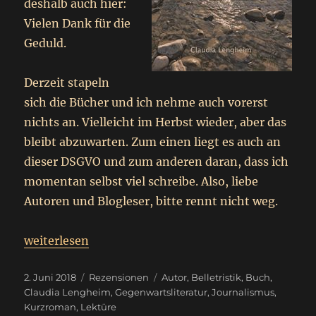
deshalb auch hier:
Vielen Dank für die
Geduld.
Derzeit stapeln
sich die Bücher und ich nehme auch vorerst
nichts an. Vielleicht im Herbst wieder, aber das
bleibt abzuwarten. Zum einen liegt es auch an
dieser DSGVO und zum anderen daran, dass ich
momentan selbst viel schreibe. Also, liebe
Autoren und Blogleser, bitte rennt nicht weg.
„
Herbstflug
weiterlesen
Rezension – Werbung
“
Veröffentlicht
Kategorien
Schlagwörter
2. Juni 2018
Rezensionen
Autor
,
Belletristik
,
Buch
,
am
Claudia Lengheim
,
Gegenwartsliteratur
,
Journalismus
,
Kurzroman
,
Lektüre