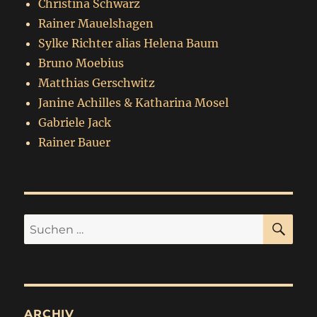
Christina Schwarz
Rainer Mauelshagen
Sylke Richter alias Helena Baum
Bruno Moebius
Matthias Gerschwitz
Janine Achilles & Katharina Mosel
Gabriele Jack
Rainer Bauer
SU
Suchen
nach:
ARCHIV