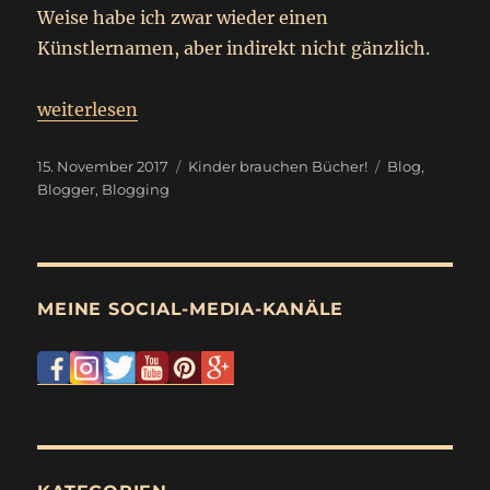
Weise habe ich zwar wieder einen
Künstlernamen, aber indirekt nicht gänzlich.
„
Steckbrief- Blogger
weiterlesen
Diana Erbe
“
Veröffentlicht
Kategorien
Schlagwörter
15. November 2017
Kinder brauchen Bücher!
Blog
,
am
Blogger
,
Blogging
MEINE SOCIAL-MEDIA-KANÄLE