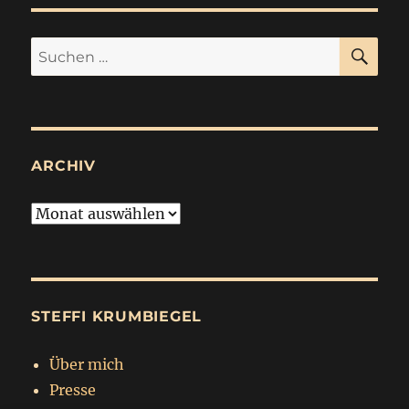
SU
Suchen
nach:
ARCHIV
Archiv
STEFFI KRUMBIEGEL
Über mich
Presse