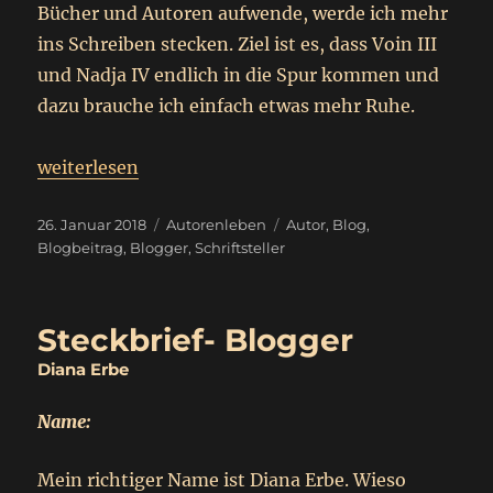
Bücher und Autoren aufwende, werde ich mehr
ins Schreiben stecken. Ziel ist es, dass Voin III
und Nadja IV endlich in die Spur kommen und
dazu brauche ich einfach etwas mehr Ruhe.
„
Mein erster Blogbeitrag für 2018
weiterlesen
Steffi Krumbiegel
“
Veröffentlicht
Kategorien
Schlagwörter
26. Januar 2018
Autorenleben
Autor
,
Blog
,
am
Blogbeitrag
,
Blogger
,
Schriftsteller
Steckbrief- Blogger
Diana Erbe
Name:
Mein richtiger Name ist Diana Erbe. Wieso