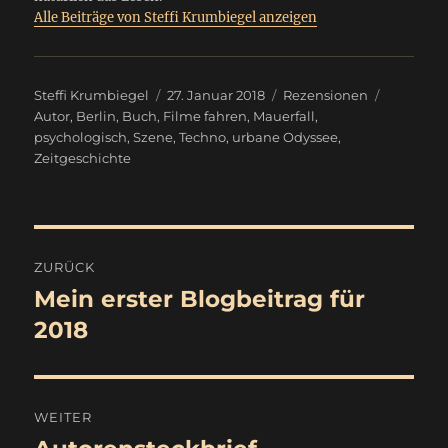
Alle Beiträge von Steffi Krumbiegel anzeigen
Autor
Veröffentlicht
Kategorien
Schlagwö
Steffi Krumbiegel
27. Januar 2018
Rezensionen
am
Autor
,
Berlin
,
Buch
,
Filme fahren
,
Mauerfall
,
psychologisch
,
Szene
,
Techno
,
urbane Odyssee
,
Zeitgeschichte
Beitragsnavigation
ZURÜCK
Mein erster Blogbeitrag für
Vorheriger
Beitrag:
2018
WEITER
Nächster