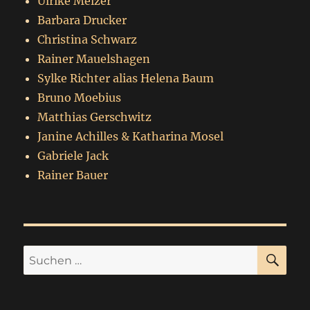
Ulrike Melzer
Barbara Drucker
Christina Schwarz
Rainer Mauelshagen
Sylke Richter alias Helena Baum
Bruno Moebius
Matthias Gerschwitz
Janine Achilles & Katharina Mosel
Gabriele Jack
Rainer Bauer
SU
Suchen
nach: