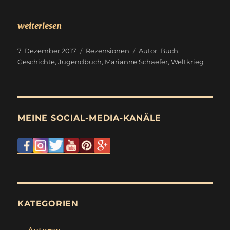
„
Rezension
weiterlesen
Die Erzählung vom Winterkind
“
Veröffentlicht
Kategorien
Schlagwörter
7. Dezember 2017
Rezensionen
Autor
,
Buch
,
am
Geschichte
,
Jugendbuch
,
Marianne Schaefer
,
Weltkrieg
MEINE SOCIAL-MEDIA-KANÄLE
KATEGORIEN