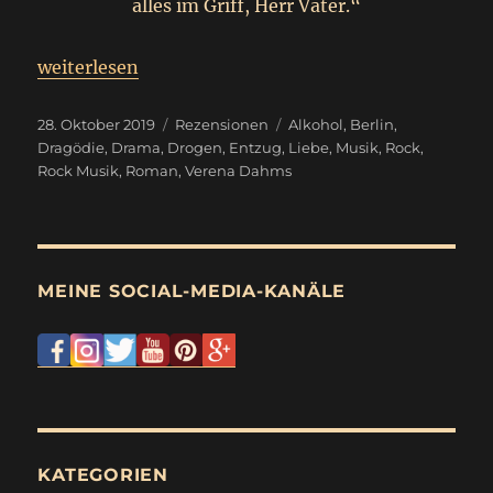
alles im Griff, Herr Vater.“
„
Sie nannten mich Joe
weiterlesen
Werbung
“
Veröffentlicht
Kategorien
Schlagwörter
28. Oktober 2019
Rezensionen
Alkohol
,
Berlin
,
am
Dragödie
,
Drama
,
Drogen
,
Entzug
,
Liebe
,
Musik
,
Rock
,
Rock Musik
,
Roman
,
Verena Dahms
MEINE SOCIAL-MEDIA-KANÄLE
KATEGORIEN