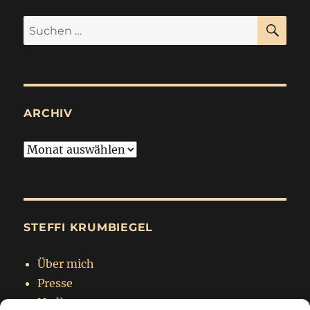
SU
Suchen
nach:
ARCHIV
Archiv
STEFFI KRUMBIEGEL
Über mich
Presse
Nadja