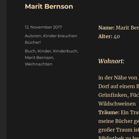
Marit Bernson
Veröffentlicht
12. November 2017
Name:
Marit Be
am
Kategorien
Autoren
,
Kinder brauchen
Alter:
40
Bücher!
Schlagwörter
Buch
,
Kinder
,
Kinderbuch
,
Marit Bernson
,
Wohnort:
Weihnachten
in der Nähe von
Dorf auf einem 
Grünfinken, Fü
Wildschweinen
Träume:
Ein Trau
meine Bücher ge
großer Traum ist
Bibliothek zu les