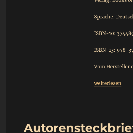
Verlag: Books on
der
Weihnachtsmann
seinen
Bauch
Sprache: Deutsc
verlor.
ISBN-10: 37448
ISBN-13: 978-
Vom Hersteller e
„
Rezension – W
weiterlesen
Als der Weihnachtsmann seine
“
Autorensteckbrie