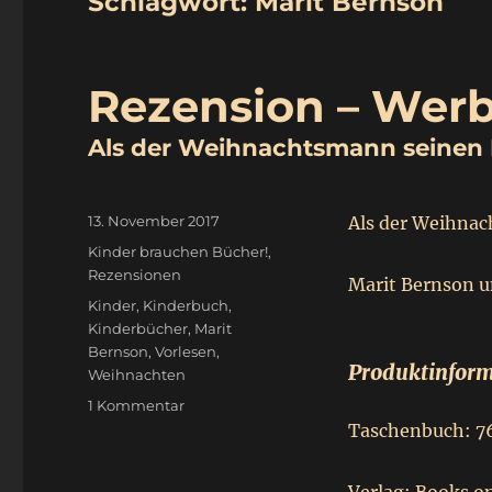
Schlagwort:
Marit Bernson
Rezension – Wer
Als der Weihnachtsmann seinen 
Veröffentlicht
13. November 2017
Als der Weihnac
am
Kategorien
Kinder brauchen Bücher!
,
Rezensionen
Marit Bernson u
Schlagwörter
Kinder
,
Kinderbuch
,
Kinderbücher
,
Marit
Bernson
,
Vorlesen
,
Produktinform
Weihnachten
zu
1 Kommentar
Rezension
Taschenbuch: 76
–
Werbung
Als