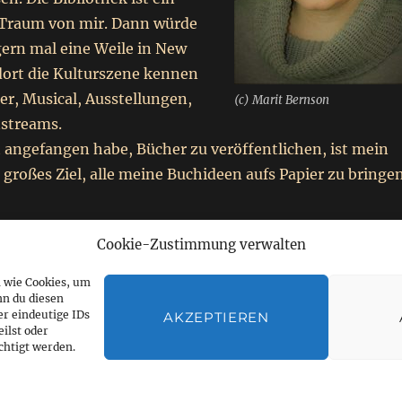
r Traum von mir. Dann würde
gern mal eine Weile in New
dort die Kulturszene kennen
er, Musical, Ausstellungen,
(c) Marit Bernson
nstreams.
t angefangen habe, Bücher zu veröffentlichen, ist mein
 großes Ziel, alle meine Buchideen aufs Papier zu bringen
ief
Cookie-Zustimmung verwalten
n wie Cookies, um
nn du diesen
r eindeutige IDs
AKZEPTIEREN
ilst oder
räsentiert von WordPress
htigt werden.