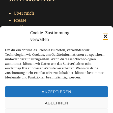
Über mich
Presse
Nadja
Cookie-Zustimmung
Impressum
verwalten
Datenschutzerklärung
Um dir ein optimales Erlebnis zu bieten, verwenden wir
Technologien wie Cookies, um Geräteinformationen zu speichern
und/oder darauf zuzugreifen. Wenn du diesen Technologien
zustimmst, können wir Daten wie das Surfverhalten oder
Startseite
eindeutige IDs auf dieser Website verarbeiten. Wenn du deine
Zustimmung nicht erteilst oder zurückziehst, können bestimmte
Blog
Merkmale und Funktionen beeinträchtigt werden.
Über mich
AKZEPTIEREN
Kontakt
ABLEHNEN