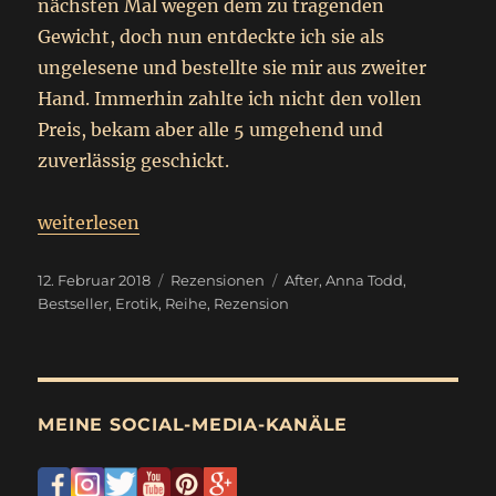
nächsten Mal wegen dem zu tragenden
Gewicht, doch nun entdeckte ich sie als
ungelesene und bestellte sie mir aus zweiter
Hand. Immerhin zahlte ich nicht den vollen
Preis, bekam aber alle 5 umgehend und
zuverlässig geschickt.
„
After passion – After truth
weiterlesen
Rezension
“
Veröffentlicht
Kategorien
Schlagwörter
12. Februar 2018
Rezensionen
After
,
Anna Todd
,
am
Bestseller
,
Erotik
,
Reihe
,
Rezension
MEINE SOCIAL-MEDIA-KANÄLE