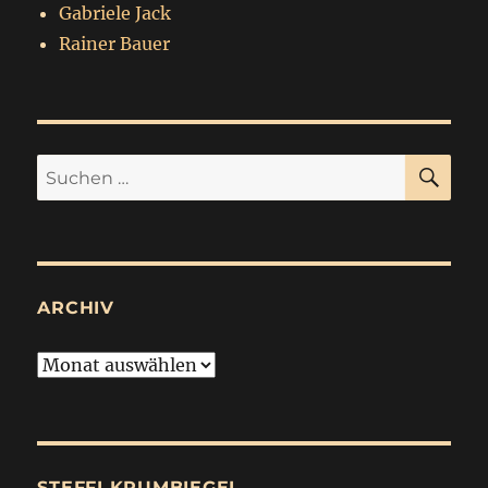
Gabriele Jack
Rainer Bauer
SU
Suchen
nach:
ARCHIV
Archiv
STEFFI KRUMBIEGEL