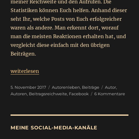
meiner Reichweite und den Aufrufen. Die
Statistiken können Euch helfen. Anhand dieser
seht Ihr, welche Posts von Euch erfolgreicher
waren als andere. Man erkennt dort, worauf
man die meisten Reaktionen erhalten hat, und
vergleicht diese einfach mit den übrigen
Beiträgen.
„
Beitragsreichweite bei Facebook
weiterlesen
Sonntagsbeitrag
“
Veröffentlicht
Kategorien
Schlagwörter
5. November 2017
Autorenleben
,
Beiträge
Autor
,
am
zu
Autoren
,
Beitragsreichweite
,
Facebook
6 Kommentare
Beitra
bei
Faceb
Sonntagsbei
MEINE SOCIAL-MEDIA-KANÄLE