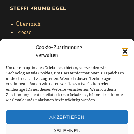
STEFFI KRUMBIEGEL
Über mich
Presse
Nadja
Cookie-Zustimmung
Impressum
verwalten
Datenschutzerklärung
Um dir ein optimales Erlebnis zu bieten, verwenden wir
Technologien wie Cookies, um Geräteinformationen zu speichern
und/oder darauf zuzugreifen. Wenn du diesen Technologien
zustimmst, können wir Daten wie das Surfverhalten oder
Startseite
eindeutige IDs auf dieser Website verarbeiten. Wenn du deine
Zustimmung nicht erteilst oder zurückziehst, können bestimmte
Blog
Merkmale und Funktionen beeinträchtigt werden.
Über mich
AKZEPTIEREN
Kontakt
ABLEHNEN