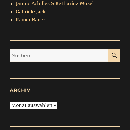
Janine Achilles & Katharina Mosel
Gabriele Jack
Rainer Bauer
SU
Suchen
nach:
ARCHIV
Archiv