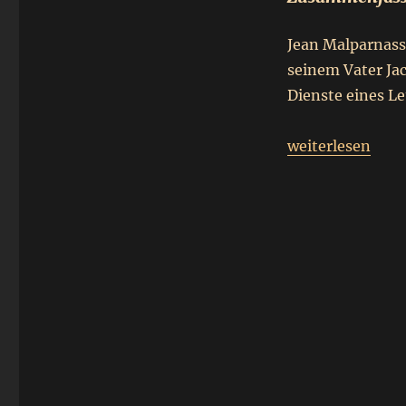
Jean Malparnass
seinem Vater Ja
Dienste eines Le
„
Rezension-We
weiterlesen
Dragonerkind
“