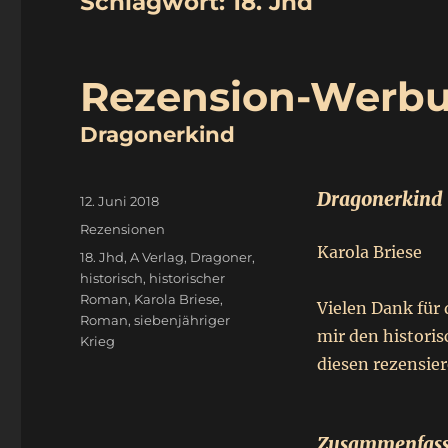
Schlagwort:
18. Jhd
Rezension-Werb
Dragonerkind
Dragonerkind
Veröffentlicht
12. Juni 2018
am
Kategorien
Rezensionen
Karola Briese
Schlagwörter
18. Jhd
,
A Verlag
,
Dragoner
,
historisch
,
historischer
Roman
,
Karola Briese
,
Vielen Dank für 
Roman
,
siebenjähriger
mir den histor
Krieg
diesen rezensie
Zusammenfass