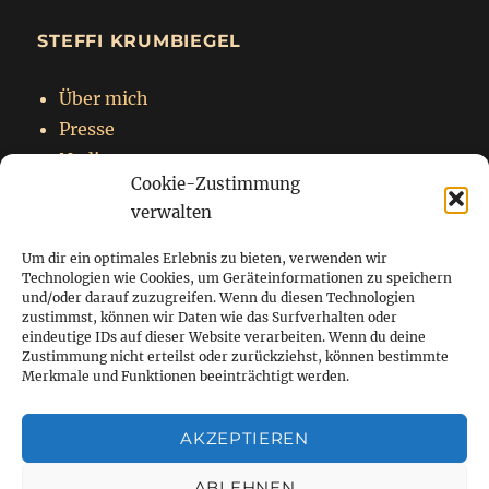
STEFFI KRUMBIEGEL
Über mich
Presse
Nadja
Cookie-Zustimmung
Impressum
verwalten
Datenschutzerklärung
Um dir ein optimales Erlebnis zu bieten, verwenden wir
Technologien wie Cookies, um Geräteinformationen zu speichern
und/oder darauf zuzugreifen. Wenn du diesen Technologien
zustimmst, können wir Daten wie das Surfverhalten oder
Startseite
eindeutige IDs auf dieser Website verarbeiten. Wenn du deine
Zustimmung nicht erteilst oder zurückziehst, können bestimmte
Blog
Merkmale und Funktionen beeinträchtigt werden.
Über mich
AKZEPTIEREN
Kontakt
ABLEHNEN