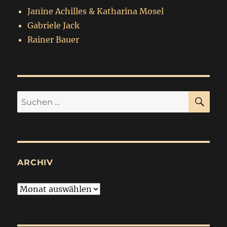
Janine Achilles & Katharina Mosel
Gabriele Jack
Rainer Bauer
SU
Suchen
nach:
ARCHIV
Archiv