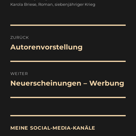
Karola Briese
,
Roman
,
siebenjähriger Krieg
Beitragsnavigation
ZURÜCK
Autorenvorstellung
Vorheriger
Beitrag:
WEITER
Neuerscheinungen – Werbung
Nächster
Beitrag:
MEINE SOCIAL-MEDIA-KANÄLE