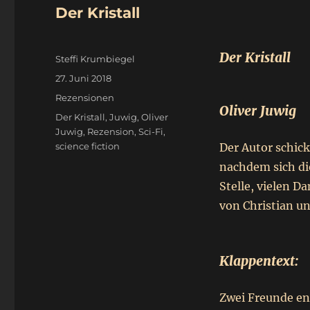
Der Kristall
Der Kristall
Autor
Steffi Krumbiegel
Veröffentlicht
27. Juni 2018
am
Kategorien
Rezensionen
Oliver Juwig
Schlagwörter
Der Kristall
,
Juwig
,
Oliver
Juwig
,
Rezension
,
Sci-Fi
,
science fiction
Der Autor schic
nachdem sich die
Stelle, vielen D
von Christian un
Klappentext:
Zwei Freunde en