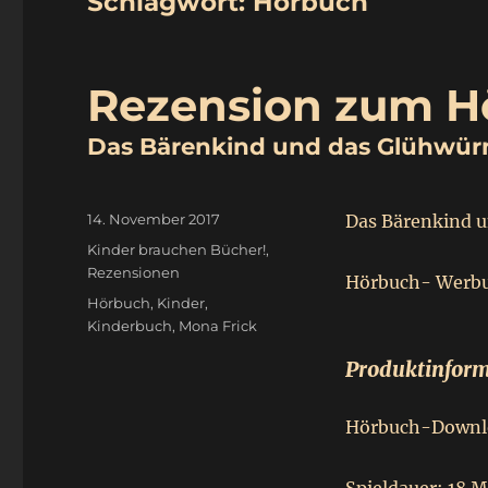
Schlagwort:
Hörbuch
Rezension zum H
Das Bärenkind und das Glühwü
Veröffentlicht
14. November 2017
Das Bärenkind 
am
Kategorien
Kinder brauchen Bücher!
,
Rezensionen
Hörbuch- Werb
Schlagwörter
Hörbuch
,
Kinder
,
Kinderbuch
,
Mona Frick
Produktinform
Hörbuch-Downl