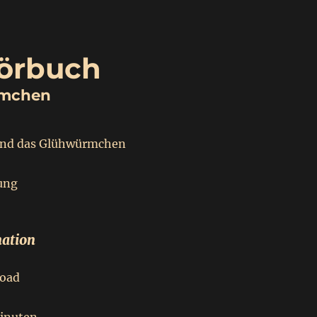
örbuch
rmchen
und das Glühwürmchen
ung
ation
oad