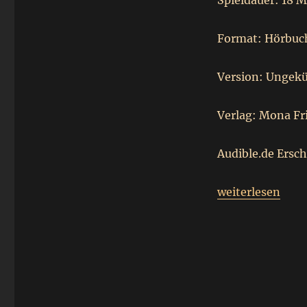
Spieldauer: 18 
Format: Hörbu
Version: Ungek
Verlag: Mona Fr
Audible.de Ersc
„
Rezension zum
weiterlesen
Das Bärenkind und das Glühw
“