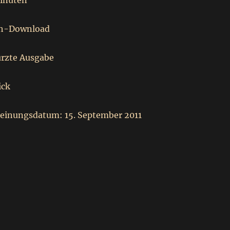
Minuten
ch-Download
ürzte Ausgabe
ick
heinungsdatum: 15. September 2011
 Hörbuch
ürmchen