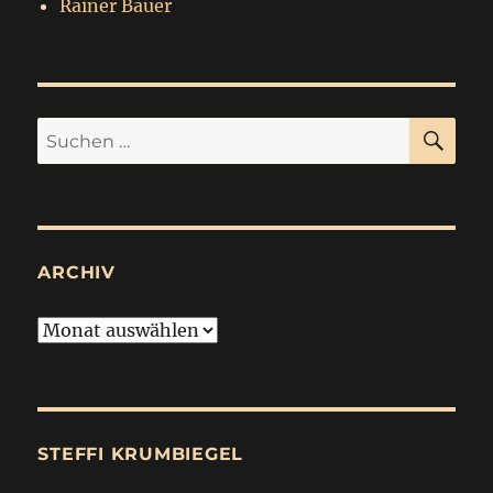
Rainer Bauer
SU
Suchen
nach:
ARCHIV
Archiv
STEFFI KRUMBIEGEL