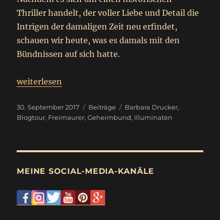
Thriller handelt, der voller Liebe und Detail die
Intrigen der damaligen Zeit neu erfindet,
schauen wir heute, was es damals mit den
Bündnissen auf sich hatte.
„
Geheimbündnisse im 18. Jhd.
weiterlesen
Beitrag
“
Veröffentlicht
Kategorien
Schlagwörter
30. September 2017
Beiträge
Barbara Drucker
,
am
Blogtour
,
Freimaurer
,
Geheimbund
,
Illuminaten
MEINE SOCIAL-MEDIA-KANÄLE