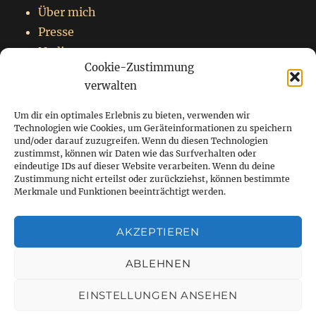
Über mich
Presse
Nadja
Cookie-Zustimmung
Impressum
verwalten
Datenschutzerklärung
Um dir ein optimales Erlebnis zu bieten, verwenden wir
Technologien wie Cookies, um Geräteinformationen zu speichern
und/oder darauf zuzugreifen. Wenn du diesen Technologien
zustimmst, können wir Daten wie das Surfverhalten oder
Startseite
eindeutige IDs auf dieser Website verarbeiten. Wenn du deine
Zustimmung nicht erteilst oder zurückziehst, können bestimmte
Blog
Merkmale und Funktionen beeinträchtigt werden.
Über mich
AKZEPTIEREN
Kontakt
ABLEHNEN
EINSTELLUNGEN ANSEHEN
www.götterkinder.de
Datenschutzerklärung
Stolz