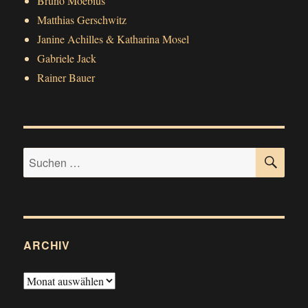
Bruno Moebius
Matthias Gerschwitz
Janine Achilles & Katharina Mosel
Gabriele Jack
Rainer Bauer
SU
Suchen
nach:
ARCHIV
Archiv