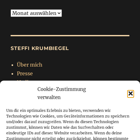
Archiv
STEFFI KRUMBIEGEL
Über mich
Presse
Nadja
Cookie-Zustimmung
Impressum
verwalten
Datenschutzerklärung
Um dir ein optimales Erlebnis zu bieten, verwenden wir
Technologien wie Cookies, um Geräteinformationen zu speichern
und/oder darauf zuzugreifen. Wenn du diesen Technologien
zustimmst, können wir Daten wie das Surfverhalten oder
Startseite
eindeutige IDs auf dieser Website verarbeiten. Wenn du deine
Zustimmung nicht erteilst oder zurückziehst, können bestimmte