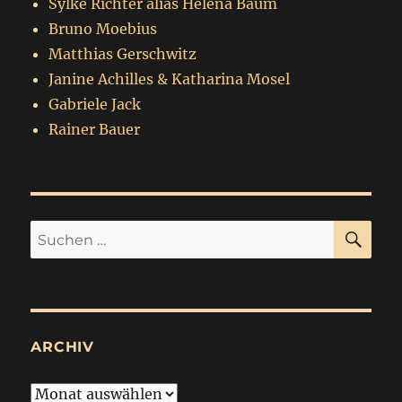
Sylke Richter alias Helena Baum
Bruno Moebius
Matthias Gerschwitz
Janine Achilles & Katharina Mosel
Gabriele Jack
Rainer Bauer
SU
Suchen
nach:
ARCHIV
Archiv