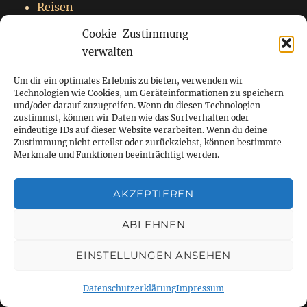
Reisen
Rezensionen
Cookie-Zustimmung
Romance
verwalten
Sarah Baines
Um dir ein optimales Erlebnis zu bieten, verwenden wir
Steffi Krumbiegel
Technologien wie Cookies, um Geräteinformationen zu speichern
Suspense
und/oder darauf zuzugreifen. Wenn du diesen Technologien
zustimmst, können wir Daten wie das Surfverhalten oder
The darker Storys
eindeutige IDs auf dieser Website verarbeiten. Wenn du deine
Uncategorized
Zustimmung nicht erteilst oder zurückziehst, können bestimmte
Merkmale und Funktionen beeinträchtigt werden.
Voin
AKZEPTIEREN
ABLEHNEN
AUTORENSTECKBRIEFE
EINSTELLUNGEN ANSEHEN
Ulrike Melzer
Datenschutzerklärung
Impressum
Barbara Drucker