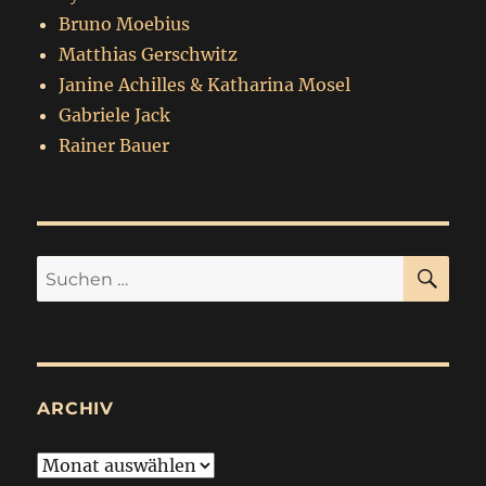
Bruno Moebius
Matthias Gerschwitz
Janine Achilles & Katharina Mosel
Gabriele Jack
Rainer Bauer
SU
Suchen
nach:
ARCHIV
Archiv