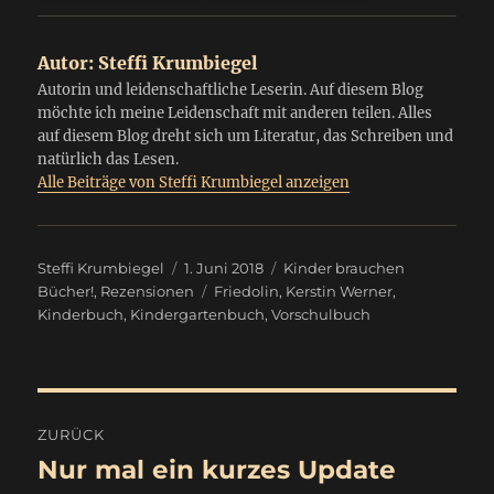
Autor:
Steffi Krumbiegel
Autorin und leidenschaftliche Leserin. Auf diesem Blog
möchte ich meine Leidenschaft mit anderen teilen. Alles
auf diesem Blog dreht sich um Literatur, das Schreiben und
natürlich das Lesen.
Alle Beiträge von Steffi Krumbiegel anzeigen
Autor
Veröffentlicht
Kategorien
Steffi Krumbiegel
1. Juni 2018
Kinder brauchen
am
Schlagwörter
Bücher!
,
Rezensionen
Friedolin
,
Kerstin Werner
,
Kinderbuch
,
Kindergartenbuch
,
Vorschulbuch
Beitragsnavigation
ZURÜCK
Nur mal ein kurzes Update
Vorheriger